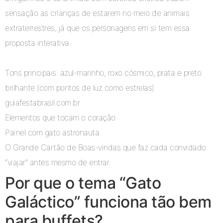
sensação as crianças de estarem no meio de animais
extraterrestres, já que os personagens em si tem essa
proposta interativa.
Tons principais: azul-marinho, roxo cósmico, prata e preto
brilhante (com pontos de luz como estrelas)
guiafestabrasil.com.br
Elementos que tocam o coração
Painel com gato astronauta
O Grande Cartão de Boas-vindas que faz cada convidado
“viajar” antes mesmo de entrar.
Por que o tema “Gato
Galáctico” funciona tão bem
para buffets?