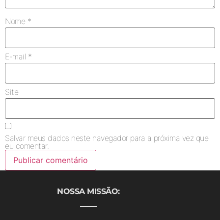
Nome
*
E-mail
*
Site
Salvar meus dados neste navegador para a próxima vez que
eu comentar.
NOSSA MISSÃO: